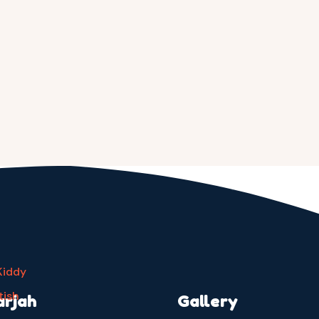
arjah
Gallery