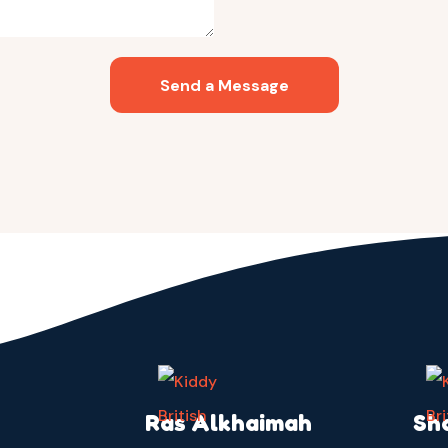
Send a Message
Ras Alkhaimah
Sh