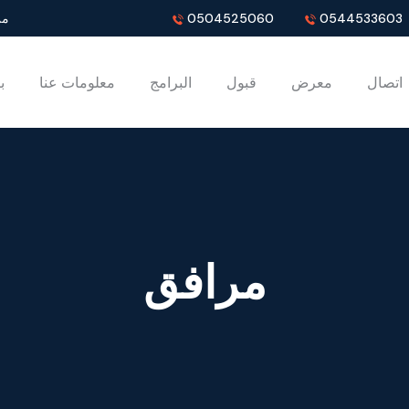
0544533603
0504525060
من ا
اتصال
معرض
قبول
البرامج
معلومات عنا
ب
مرافق