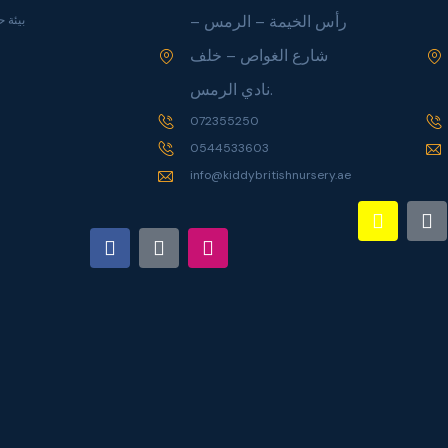
رأس الخيمة – الرمس –
بيئة 
شارع الغواص – خلف
نادي الرمس.
072355250
0544533603
info@kiddybritishnursery.ae