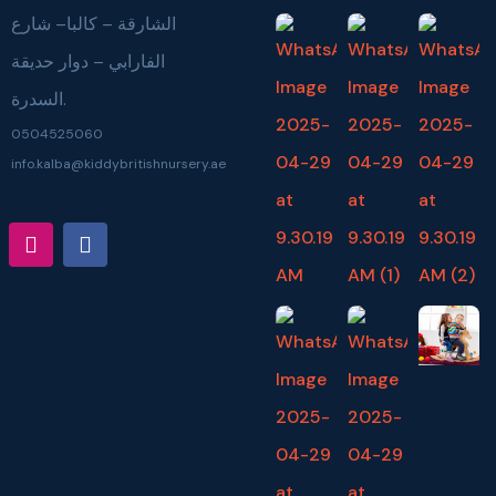
الشارقة – كالبا– شارع
الفارابي – دوار حديقة
السدرة.
0504525060
info.kalba@kiddybritishnursery.ae